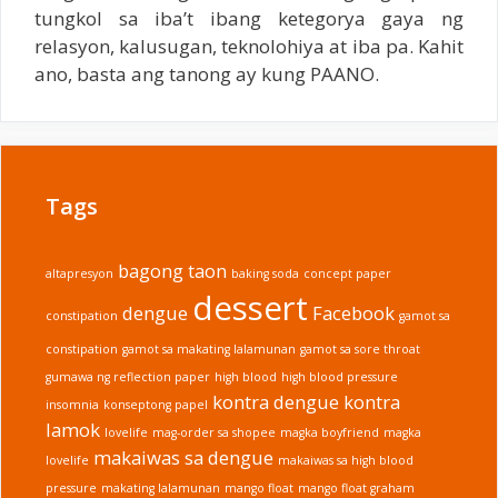
tungkol sa iba’t ibang ketegorya gaya ng
relasyon, kalusugan, teknolohiya at iba pa. Kahit
ano, basta ang tanong ay kung PAANO.
Tags
bagong taon
altapresyon
baking soda
concept paper
dessert
dengue
Facebook
constipation
gamot sa
constipation
gamot sa makating lalamunan
gamot sa sore throat
gumawa ng reflection paper
high blood
high blood pressure
kontra dengue
kontra
insomnia
konseptong papel
lamok
lovelife
mag-order sa shopee
magka boyfriend
magka
makaiwas sa dengue
lovelife
makaiwas sa high blood
pressure
makating lalamunan
mango float
mango float graham