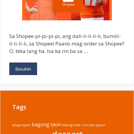
Sa Shopee-pi-pi-pi-pi, ang dali-li-li-li-li, bumili-
li-li-li-li, sa Shopee! Paano mag-order sa Shopee?
O, teka lang ha. Isa ka rin ba sa …
Paano
Basahin
Mag-
Order
sa
Shopee
Tags
bagong taon
altapresyon
baking soda
concept paper