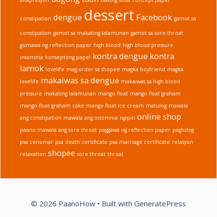
Cream)
dessert
dengue
Facebook
constipation
gamot sa
constipation
gamot sa makating lalamunan
gamot sa sore throat
gumawa ng reflection paper
high blood
high blood pressure
kontra dengue
kontra
insomnia
konseptong papel
lamok
lovelife
mag-order sa shopee
magka boyfriend
magka
makaiwas sa dengue
lovelife
makaiwas sa high blood
pressure
makating lalamunan
mango float
mango float graham
mango float graham cake
mango float ice cream
matulog
mawala
online shop
ang constipation
mawala ang insomnia
ngipin
paano mawala ang sore throat
paggawa ng reflection paper
pagtulog
psa cenomar
psa death certificate
psa marriage certificate
relasyon
shopee
relaxation
sore throat
throat
© 2026 PaanoHow
• Built with
GeneratePress