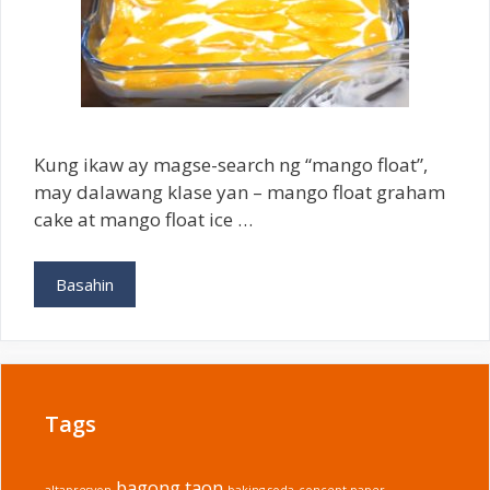
Kung ikaw ay magse-search ng “mango float”,
may dalawang klase yan – mango float graham
cake at mango float ice …
Paano
Basahin
Gumawa
ng
Mango
Float
(Graham
Tags
Cake
at
Ice
bagong taon
altapresyon
baking soda
concept paper