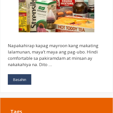
Napakahirap kapag mayroon kang makating
lalamunan, maya’t maya ang pag-ubo. Hindi
comfortable sa pakiramdam at minsan ay
nakakahiya na. Dito …
Paano
Basahin
Mawala
Ang
Pangangati
ng
Lalamunan
Tags
|