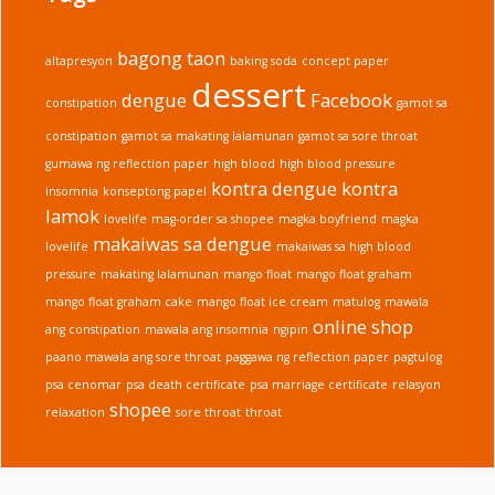
Gamot
sa
bagong taon
altapresyon
baking soda
concept paper
Makating
dessert
Lalamunan
dengue
Facebook
constipation
gamot sa
constipation
gamot sa makating lalamunan
gamot sa sore throat
gumawa ng reflection paper
high blood
high blood pressure
kontra dengue
kontra
insomnia
konseptong papel
lamok
lovelife
mag-order sa shopee
magka boyfriend
magka
makaiwas sa dengue
lovelife
makaiwas sa high blood
pressure
makating lalamunan
mango float
mango float graham
mango float graham cake
mango float ice cream
matulog
mawala
online shop
ang constipation
mawala ang insomnia
ngipin
paano mawala ang sore throat
paggawa ng reflection paper
pagtulog
psa cenomar
psa death certificate
psa marriage certificate
relasyon
shopee
relaxation
sore throat
throat