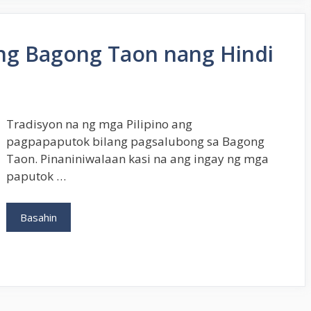
Malas
sa
Bagong
ng Bagong Taon nang Hindi
Taon
Ayon
sa
Pamahiin
ng
Tradisyon na ng mga Pilipino ang
mga
pagpapaputok bilang pagsalubong sa Bagong
Pilipino
Taon. Pinaniniwalaan kasi na ang ingay ng mga
paputok …
Paano
Basahin
Mag-
celebrate
ng
Bagong
Taon
nang