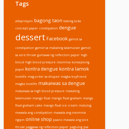
Tags
bagong taon
altapresyon
baking soda
dengue
concept paper
constipation
dessert
Facebook
gamot sa
constipation
gamot sa makating lalamunan
gamot
sa sore throat
gumawa ng reflection paper
high
blood
high blood pressure
insomnia
konseptong
kontra dengue
kontra lamok
papel
lovelife
mag-order sa shopee
magka boyfriend
makaiwas sa dengue
magka lovelife
makaiwas sa high blood pressure
makating
lalamunan
mango float
mango float graham
mango
float graham cake
mango float ice cream
matulog
mawala ang constipation
mawala ang insomnia
online shop
ngipin
paano mawala ang sore
throat
paggawa ng reflection paper
pagtulog
psa