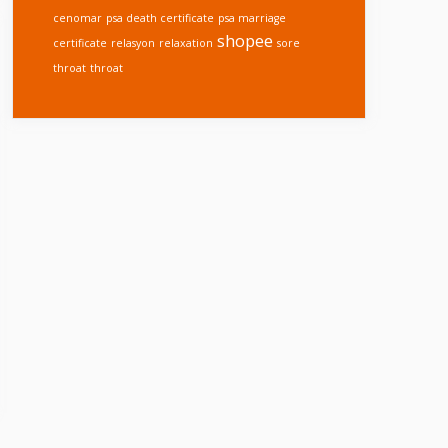
cenomar
psa death certificate
psa marriage
shopee
certificate
relasyon
relaxation
sore
throat
throat