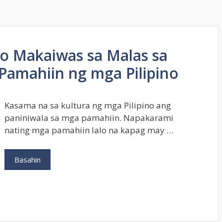
o Makaiwas sa Malas sa
Pamahiin ng mga Pilipino
Kasama na sa kultura ng mga Pilipino ang
paniniwala sa mga pamahiin. Napakarami
nating mga pamahiin lalo na kapag may …
Paano
Basahin
Maging
Swerte
o
Makaiwas
sa