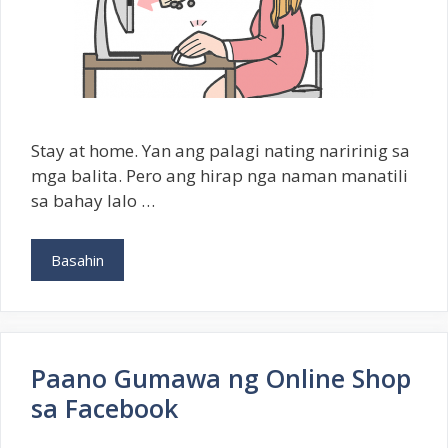
Stay at home. Yan ang palagi nating naririnig sa
mga balita. Pero ang hirap nga naman manatili
sa bahay lalo …
Paano
Basahin
Maging
Online
Seller
Ngayong
Panahon
Paano Gumawa ng Online Shop
ng
sa Facebook
Krisis