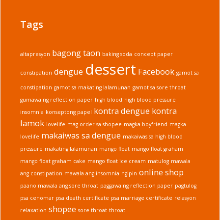
Shop
sa
Tags
Facebook
bagong taon
altapresyon
baking soda
concept paper
dessert
dengue
Facebook
constipation
gamot sa
constipation
gamot sa makating lalamunan
gamot sa sore throat
gumawa ng reflection paper
high blood
high blood pressure
kontra dengue
kontra
insomnia
konseptong papel
lamok
lovelife
mag-order sa shopee
magka boyfriend
magka
makaiwas sa dengue
lovelife
makaiwas sa high blood
pressure
makating lalamunan
mango float
mango float graham
mango float graham cake
mango float ice cream
matulog
mawala
online shop
ang constipation
mawala ang insomnia
ngipin
paano mawala ang sore throat
paggawa ng reflection paper
pagtulog
psa cenomar
psa death certificate
psa marriage certificate
relasyon
shopee
relaxation
sore throat
throat