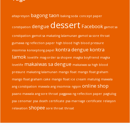
Gamot
sa
bagong taon
altapresyon
baking soda
concept paper
Makating
dessert
Lalamunan
dengue
Facebook
constipation
gamot sa
constipation
gamot sa makating lalamunan
gamot sa sore throat
gumawa ng reflection paper
high blood
high blood pressure
kontra dengue
kontra
insomnia
konseptong papel
lamok
lovelife
mag-order sa shopee
magka boyfriend
magka
makaiwas sa dengue
lovelife
makaiwas sa high blood
pressure
makating lalamunan
mango float
mango float graham
mango float graham cake
mango float ice cream
matulog
mawala
online shop
ang constipation
mawala ang insomnia
ngipin
paano mawala ang sore throat
paggawa ng reflection paper
pagtulog
psa cenomar
psa death certificate
psa marriage certificate
relasyon
shopee
relaxation
sore throat
throat