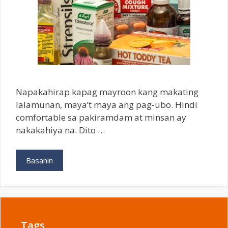
Napakahirap kapag mayroon kang makating
lalamunan, maya’t maya ang pag-ubo. Hindi
comfortable sa pakiramdam at minsan ay
nakakahiya na. Dito …
Paano
Basahin
Mawala
Ang
Pangangati
ng
Lalamunan
Tags
|