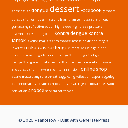
dessert
dengue
Facebook
constipation
gamot sa
constipation
gamot sa makating lalamunan
gamot sa sore throat
gumawa ng reflection paper
high blood
high blood pressure
kontra dengue
kontra
insomnia
konseptong papel
lamok
lovelife
mag-order sa shopee
magka boyfriend
magka
makaiwas sa dengue
lovelife
makaiwas sa high blood
pressure
makating lalamunan
mango float
mango float graham
mango float graham cake
mango float ice cream
matulog
mawala
online shop
ang constipation
mawala ang insomnia
ngipin
paano mawala ang sore throat
paggawa ng reflection paper
pagtulog
psa cenomar
psa death certificate
psa marriage certificate
relasyon
shopee
relaxation
sore throat
throat
© 2026 PaanoHow
• Built with
GeneratePress