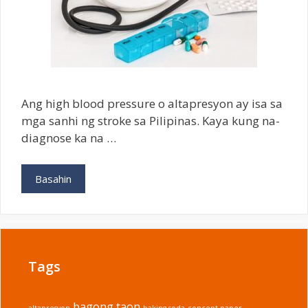
Ang high blood pressure o altapresyon ay isa sa
mga sanhi ng stroke sa Pilipinas. Kaya kung na-
diagnose ka na …
Paano
Basahin
Makaiwas
sa
High
Blood
Pressure
Tags
o
Altapresyon
bagong taon
altapresyon
baking soda
concept paper