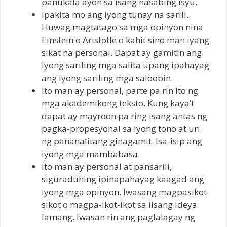
panukala ayon sa isang nasabing isyu.
Ipakita mo ang iyong tunay na sarili.
Huwag magtatago sa mga opinyon nina
Einstein o Aristotle o kahit sino man iyang
sikat na personal. Dapat ay gamitin ang
iyong sariling mga salita upang ipahayag
ang iyong sariling mga saloobin.
Ito man ay personal, parte pa rin ito ng
mga akademikong teksto. Kung kaya’t
dapat ay mayroon pa ring isang antas ng
pagka-propesyonal sa iyong tono at uri
ng pananalitang ginagamit. Isa-isip ang
iyong mga mambabasa.
Ito man ay personal at pansarili,
siguraduhing ipinapahayag kaagad ang
iyong mga opinyon. Iwasang magpasikot-
sikot o magpa-ikot-ikot sa iisang ideya
lamang. Iwasan rin ang paglalagay ng