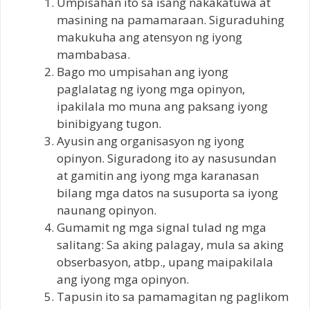
Umpisahan ito sa isang nakakatuwa at
masining na pamamaraan. Siguraduhing
makukuha ang atensyon ng iyong
mambabasa.
Bago mo umpisahan ang iyong
paglalatag ng iyong mga opinyon,
ipakilala mo muna ang paksang iyong
binibigyang tugon.
Ayusin ang organisasyon ng iyong
opinyon. Siguradong ito ay nasusundan
at gamitin ang iyong mga karanasan
bilang mga datos na susuporta sa iyong
naunang opinyon.
Gumamit ng mga signal tulad ng mga
salitang: Sa aking palagay, mula sa aking
obserbasyon, atbp., upang maipakilala
ang iyong mga opinyon.
Tapusin ito sa pamamagitan ng paglikom