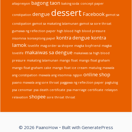
bagong taon
altapresyon
baking soda
concept paper
dessert
dengue
Facebook
constipation
gamot sa
constipation
gamot sa makating lalamunan
gamot sa sore throat
gumawa ng reflection paper
high blood
high blood pressure
kontra dengue
kontra
insomnia
konseptong papel
lamok
lovelife
mag-order sa shopee
magka boyfriend
magka
makaiwas sa dengue
lovelife
makaiwas sa high blood
pressure
makating lalamunan
mango float
mango float graham
mango float graham cake
mango float ice cream
matulog
mawala
online shop
ang constipation
mawala ang insomnia
ngipin
paano mawala ang sore throat
paggawa ng reflection paper
pagtulog
psa cenomar
psa death certificate
psa marriage certificate
relasyon
shopee
relaxation
sore throat
throat
© 2026 PaanoHow
• Built with
GeneratePress