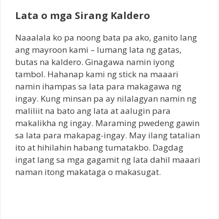
Lata o mga Sirang Kaldero
Naaalala ko pa noong bata pa ako, ganito lang
ang mayroon kami – lumang lata ng gatas,
butas na kaldero. Ginagawa namin iyong
tambol. Hahanap kami ng stick na maaari
namin ihampas sa lata para makagawa ng
ingay. Kung minsan pa ay nilalagyan namin ng
maliliit na bato ang lata at aalugin para
makalikha ng ingay. Maraming pwedeng gawin
sa lata para makapag-ingay. May ilang tatalian
ito at hihilahin habang tumatakbo. Dagdag
ingat lang sa mga gagamit ng lata dahil maaari
naman itong makataga o makasugat.