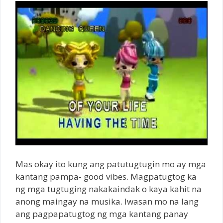
Mas okay ito kung ang patutugtugin mo ay mga
kantang pampa- good vibes. Magpatugtog ka
ng mga tugtuging nakakaindak o kaya kahit na
anong maingay na musika. Iwasan mo na lang
ang pagpapatugtog ng mga kantang panay