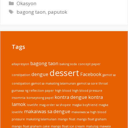
Categories
Okasyon
Tags
bagong taon
,
paputok
Tags
bagong taon
altapresyon
baking soda
concept paper
dessert
dengue
Facebook
constipation
gamot sa
constipation
gamot sa makating lalamunan
gamot sa sore throat
gumawa ng reflection paper
high blood
high blood pressure
kontra dengue
kontra
insomnia
konseptong papel
lamok
lovelife
mag-order sa shopee
magka boyfriend
magka
makaiwas sa dengue
lovelife
makaiwas sa high blood
pressure
makating lalamunan
mango float
mango float graham
mango float graham cake
mango float ice cream
matulog
mawala