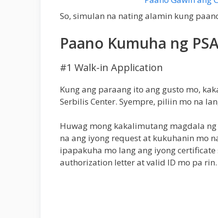
So, simulan na nating alamin kung paano
Paano Kumuha ng PSA 
#1 Walk-in Application
Kung ang paraang ito ang gusto mo, ka
Serbilis Center. Syempre, piliin mo na la
Huwag mong kakalimutang magdala ng va
na ang iyong request at kukuhanin mo na
ipapakuha mo lang ang iyong certificate
authorization letter at valid ID mo pa rin.