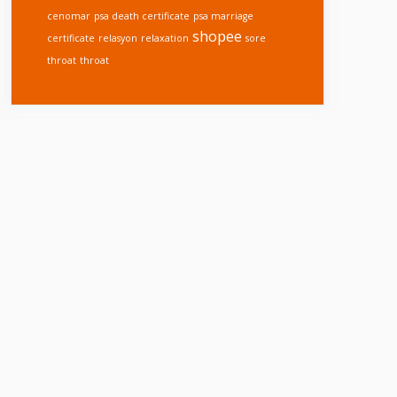
cenomar
psa death certificate
psa marriage
shopee
certificate
relasyon
relaxation
sore
throat
throat