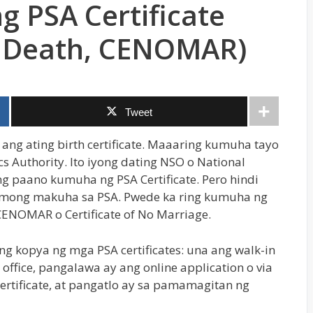
 PSA Certificate
e, Death, CENOMAR)
Tweet
ng ating birth certificate. Maaaring kumuha tayo
ics Authority. Ito iyong dating NSO o National
ung paano kumuha ng PSA Certificate. Pero hindi
e mong makuha sa PSA. Pwede ka ring kumuha ng
t CENOMAR o Certificate of No Marriage.
g kopya ng mga PSA certificates: una ang walk-in
office, pangalawa ay ang online application o via
ertificate, at pangatlo ay sa pamamagitan ng