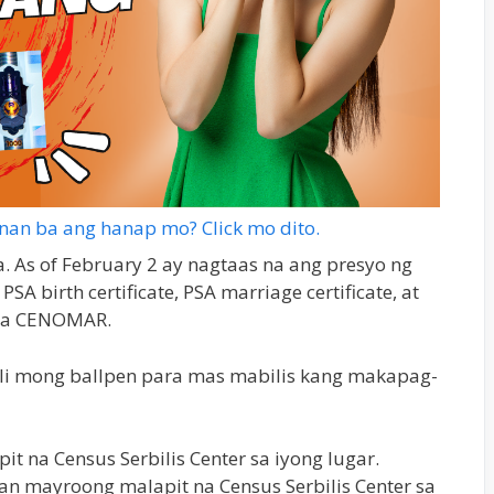
nan ba ang hanap mo? Click mo dito.
 As of February 2 ay nagtaas na ang presyo ng
SA birth certificate, PSA marriage certificate, at
 sa CENOMAR.
ili mong ballpen para mas mabilis kang makapag-
t na Census Serbilis Center sa iyong lugar.
an mayroong malapit na Census Serbilis Center sa