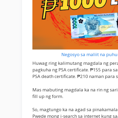
Negosyo sa maliit na puhu
Huwag ring kalimutang magdala ng pera.
pagkuha ng PSA certificate. ₱155 para sa P
PSA death certificate. ₱210 naman para
Mas mabuting magdala ka na rin ng sar
fill up ng form.
So, magtungo ka na agad sa pinakamalapi
Pwede mong i-search sa internet kung sa