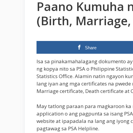
Paano Kumuha ng
(Birth, Marriag
Share
Isa sa pinakamahalagang dokumento ay a
ng kopya nito sa PSA o Philippine Statist
Statistics Office. Alamin natin ngayon k
lang iyan ang mga certificates na pwed
Marriage certificate, Death certificate a
May tatlong paraan para magkaroon ka n
application o ang pagpunta sa isang PSA 
website at ipapadala na lang ang iyong c
pagtawag sa PSA Helpline.