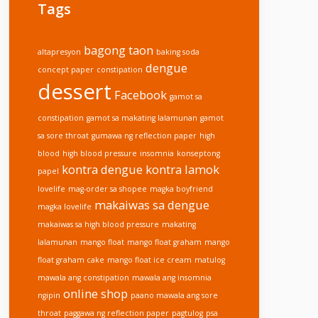
Tags
bagong taon
altapresyon
baking soda
dengue
concept paper
constipation
dessert
Facebook
gamot sa
constipation
gamot sa makating lalamunan
gamot
sa sore throat
gumawa ng reflection paper
high
blood
high blood pressure
insomnia
konseptong
kontra dengue
kontra lamok
papel
lovelife
mag-order sa shopee
magka boyfriend
makaiwas sa dengue
magka lovelife
makaiwas sa high blood pressure
makating
lalamunan
mango float
mango float graham
mango
float graham cake
mango float ice cream
matulog
mawala ang constipation
mawala ang insomnia
online shop
ngipin
paano mawala ang sore
throat
paggawa ng reflection paper
pagtulog
psa