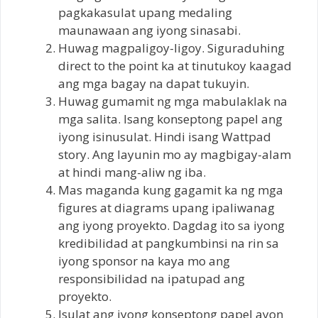
pagkakasulat upang medaling
maunawaan ang iyong sinasabi.
Huwag magpaligoy-ligoy. Siguraduhing
direct to the point ka at tinutukoy kaagad
ang mga bagay na dapat tukuyin.
Huwag gumamit ng mga mabulaklak na
mga salita. Isang konseptong papel ang
iyong isinusulat. Hindi isang Wattpad
story. Ang layunin mo ay magbigay-alam
at hindi mang-aliw ng iba.
Mas maganda kung gagamit ka ng mga
figures at diagrams upang ipaliwanag
ang iyong proyekto. Dagdag ito sa iyong
kredibilidad at pangkumbinsi na rin sa
iyong sponsor na kaya mo ang
responsibilidad na ipatupad ang
proyekto.
Isulat ang iyong konseptong papel ayon