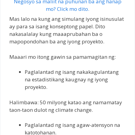
Negosyo sa maliit na puhunan ba ang hanap
mo? Click mo dito.
Mas lalo na kung ang simulang iyong isinusulat
ay para sa isang konseptong papel. Dito
nakasalalay kung maaaprubahan ba o
mapopondohan ba ang iyong proyekto.
Maaari mo itong gawin sa pamamagitan ng:
Paglalantad ng isang nakakagulantang
na estadistikang kaugnay ng iyong
proyekto.
Halimbawa: 50 milyong katao ang namamatay
taon-taon dulot ng climate change.
Paglalantad ng isang agaw-atensyon na
katotohanan.