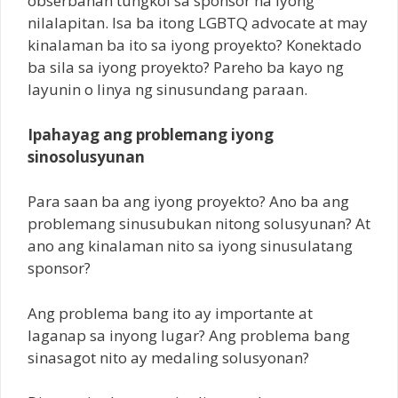
obserbahan tungkol sa sponsor na iyong
nilalapitan. Isa ba itong LGBTQ advocate at may
kinalaman ba ito sa iyong proyekto? Konektado
ba sila sa iyong proyekto? Pareho ba kayo ng
layunin o linya ng sinusundang paraan.
Ipahayag ang problemang iyong
sinosolusyunan
Para saan ba ang iyong proyekto? Ano ba ang
problemang sinusubukan nitong solusyunan? At
ano ang kinalaman nito sa iyong sinusulatang
sponsor?
Ang problema bang ito ay importante at
laganap sa inyong lugar? Ang problema bang
sinasagot nito ay medaling solusyonan?