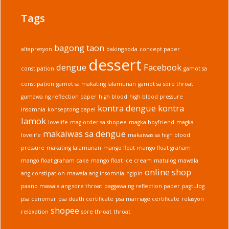
Tags
bagong taon
altapresyon
baking soda
concept paper
dessert
dengue
Facebook
constipation
gamot sa
constipation
gamot sa makating lalamunan
gamot sa sore throat
gumawa ng reflection paper
high blood
high blood pressure
kontra dengue
kontra
insomnia
konseptong papel
lamok
lovelife
mag-order sa shopee
magka boyfriend
magka
makaiwas sa dengue
lovelife
makaiwas sa high blood
pressure
makating lalamunan
mango float
mango float graham
mango float graham cake
mango float ice cream
matulog
mawala
online shop
ang constipation
mawala ang insomnia
ngipin
paano mawala ang sore throat
paggawa ng reflection paper
pagtulog
psa cenomar
psa death certificate
psa marriage certificate
relasyon
shopee
relaxation
sore throat
throat