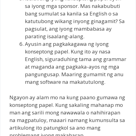
sa iyong mga sponsor. Mas nakabubuti
bang sumulat sa kanila sa English o sa
katutubong wikang inyong ginagamit? Sa
pagsulat, ang iyong mambabasa ay
parating isaalang-alang.
Ayusin ang pagkakagawa ng iyong
konseptong papel. Kung ito ay nasa
English, siguraduhing tama ang grammar
at maganda ang pagkaka-ayos ng mga
pangungusap. Maaring gumamit ng anu
mang software na makatutulong.
Ngayon ay alam mo na kung paano gumawa ng
konseptong papel. Kung sakaling mahanap mo
man ang sarili mong nawawala o nahihirapan
na magpatuloy, maaari namang kumunsulta sa
artikulong ito patungkol sa ano mang
problemang iyong makaharap.