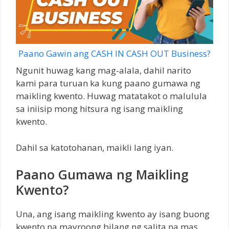
Paano Gawin ang CASH IN CASH OUT Business?
Ngunit huwag kang mag-alala, dahil narito
kami para turuan ka kung paano gumawa ng
maikling kwento. Huwag matatakot o malulula
sa iniisip mong hitsura ng isang maikling
kwento.
Dahil sa katotohanan, maikli lang iyan.
Paano Gumawa ng Maikling
Kwento?
Una, ang isang maikling kwento ay isang buong
kwento na mayroong bilang ng salita na mas