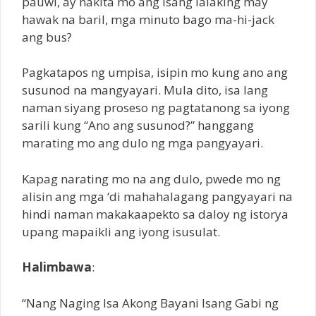
pauwi, ay nakita mo ang isang lalaking may
hawak na baril, mga minuto bago ma-hi-jack
ang bus?
Pagkatapos ng umpisa, isipin mo kung ano ang
susunod na mangyayari. Mula dito, isa lang
naman siyang proseso ng pagtatanong sa iyong
sarili kung “Ano ang susunod?” hanggang
marating mo ang dulo ng mga pangyayari.
Kapag narating mo na ang dulo, pwede mo ng
alisin ang mga ‘di mahahalagang pangyayari na
hindi naman makakaapekto sa daloy ng istorya
upang mapaikli ang iyong isusulat.
Halimbawa
:
“Nang Naging Isa Akong Bayani Isang Gabi ng