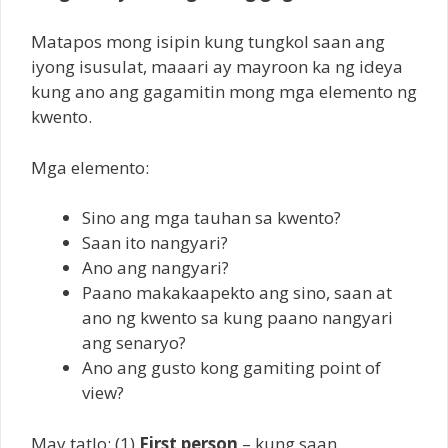
Matapos mong isipin kung tungkol saan ang
iyong isusulat, maaari ay mayroon ka ng ideya
kung ano ang gagamitin mong mga elemento ng
kwento.
Mga elemento:
Sino ang mga tauhan sa kwento?
Saan ito nangyari?
Ano ang nangyari?
Paano makakaapekto ang sino, saan at
ano ng kwento sa kung paano nangyari
ang senaryo?
Ano ang gusto kong gamiting point of
view?
May tatlo: (1)
First person
– kung saan