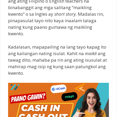
ang ating Filipino o English teachers na
binabanggit ang mga salitang “maikling
kwento” o sa Ingles ay
short story.
Madalas rin,
pinapasulat tayo nito kaya inaalam talaga
nating kung paano gumawa ng maikling
kwento.
Kadalasan, mapapailing na lang tayo kapag ito
ang kailangan nating isulat. Kahit na
maikli
ang
tawag dito, mahaba pa rin ang ating isusulat at
mahirap mag-isip ng kung saan patungkol ang
kwento.