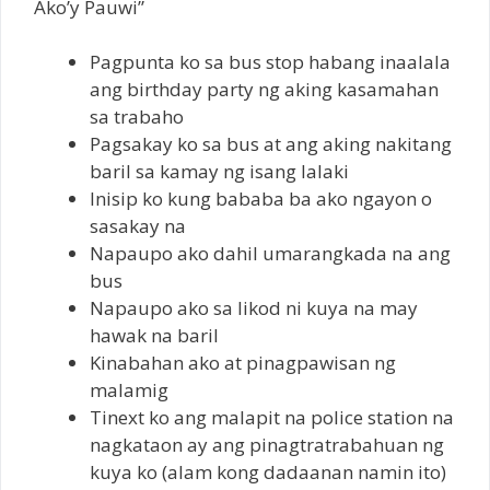
Ako’y Pauwi”
Pagpunta ko sa bus stop habang inaalala
ang birthday party ng aking kasamahan
sa trabaho
Pagsakay ko sa bus at ang aking nakitang
baril sa kamay ng isang lalaki
Inisip ko kung bababa ba ako ngayon o
sasakay na
Napaupo ako dahil umarangkada na ang
bus
Napaupo ako sa likod ni kuya na may
hawak na baril
Kinabahan ako at pinagpawisan ng
malamig
Tinext ko ang malapit na police station na
nagkataon ay ang pinagtratrabahuan ng
kuya ko (alam kong dadaanan namin ito)