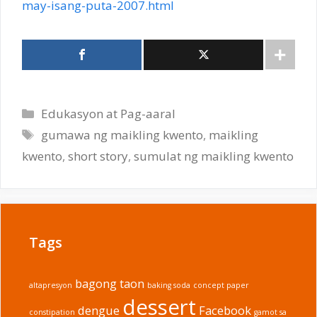
may-isang-puta-2007.html
Categories
Edukasyon at Pag-aaral
Tags
gumawa ng maikling kwento
,
maikling
kwento
,
short story
,
sumulat ng maikling kwento
Tags
bagong taon
altapresyon
baking soda
concept paper
dessert
dengue
Facebook
constipation
gamot sa