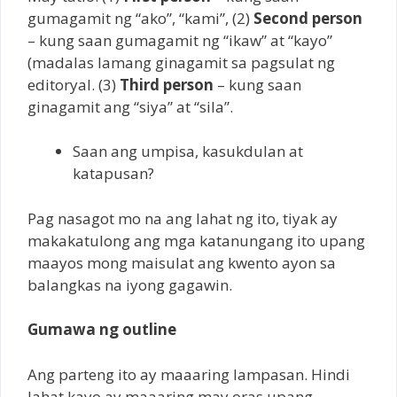
gumagamit ng “ako”, “kami”, (2)
Second person
– kung saan gumagamit ng “ikaw” at “kayo”
(madalas lamang ginagamit sa pagsulat ng
editoryal. (3)
Third person
– kung saan
ginagamit ang “siya” at “sila”.
Saan ang umpisa, kasukdulan at
katapusan?
Pag nasagot mo na ang lahat ng ito, tiyak ay
makakatulong ang mga katanungang ito upang
maayos mong maisulat ang kwento ayon sa
balangkas na iyong gagawin.
Gumawa ng outline
Ang parteng ito ay maaaring lampasan. Hindi
lahat kayo ay maaaring may oras upang