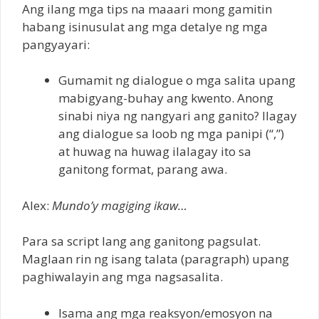
Ang ilang mga tips na maaari mong gamitin
habang isinusulat ang mga detalye ng mga
pangyayari:
Gumamit ng dialogue o mga salita upang
mabigyang-buhay ang kwento. Anong
sinabi niya ng nangyari ang ganito? Ilagay
ang dialogue sa loob ng mga panipi (“,”)
at huwag na huwag ilalagay ito sa
ganitong format, parang awa.
Alex:
Mundo’y magiging ikaw…
Para sa script lang ang ganitong pagsulat.
Maglaan rin ng isang talata (paragraph) upang
paghiwalayin ang mga nagsasalita.
Isama ang mga reaksyon/emosyon na