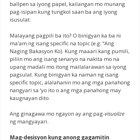
ballpen sa iyong papel, kailangan mo munang
pag-isipan kung tungkol saan ba ang iyong
isusulat.
Malayang pagpili ba ito? O binigyan ka ba ni
ma’am ng isang specific na topic (e.g. “Ang
Naging Bakasyon Ko). Kung maaari kang pumili,
piliin mo ang isang senaryo na nakita mo na
upang madali mo itong mailalarawan sa iyong
pagsulat. Kung binigyan ka naman ng isang
specific topic, alalahanin mo ang mga panahong
nangyari sa ‘yo ito o ang mga panahong may
kaugnayan dito.
Ang ginagawa mo ngayon ay ang pag-
visualize
ng mangyayari.
Mag-desisyon kung anong gagamitin