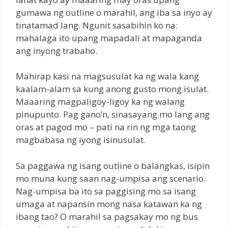
gumawa ng outline o marahil, ang iba sa inyo ay
tinatamad lang. Ngunit sasabihin ko na:
mahalaga ito upang mapadali at mapaganda
ang inyong trabaho.
Mahirap kasi na magsusulat ka ng wala kang
kaalam-alam sa kung anong gusto mong isulat.
Maaaring magpaligoy-ligoy ka ng walang
pinupunto. Pag gano’n, sinasayang mo lang ang
oras at pagod mo – pati na rin ng mga taong
magbabasa ng iyong isinusulat.
Sa paggawa ng isang outline o balangkas, isipin
mo muna kung saan nag-umpisa ang scenario.
Nag-umpisa ba ito sa paggising mo sa isang
umaga at napansin mong nasa katawan ka ng
ibang tao? O marahil sa pagsakay mo ng bus