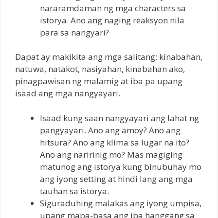
nararamdaman ng mga characters sa
istorya. Ano ang naging reaksyon nila
para sa nangyari?
Dapat ay makikita ang mga salitang: kinabahan,
natuwa, natakot, nasiyahan, kinabahan ako,
pinagpawisan ng malamig at iba pa upang
isaad ang mga nangyayari.
Isaad kung saan nangyayari ang lahat ng
pangyayari. Ano ang amoy? Ano ang
hitsura? Ano ang klima sa lugar na ito?
Ano ang naririnig mo? Mas magiging
matunog ang istorya kung binubuhay mo
ang iyong setting at hindi lang ang mga
tauhan sa istorya.
Siguraduhing malakas ang iyong umpisa,
upang mapa-basa ang iba hanggang sa