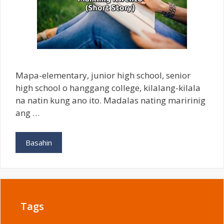
Mapa-elementary, junior high school, senior
high school o hanggang college, kilalang-kilala
na natin kung ano ito. Madalas nating maririnig
ang …
Paano
Basahin
Gumawa
ng
Maikling
Kwento
(Short
Tags
Story)