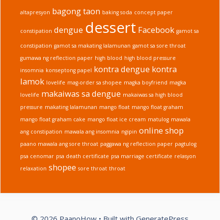
bagong taon
altapresyon
baking soda
concept paper
dessert
dengue
Facebook
constipation
gamot sa
constipation
gamot sa makating lalamunan
gamot sa sore throat
gumawa ng reflection paper
high blood
high blood pressure
kontra dengue
kontra
insomnia
konseptong papel
lamok
lovelife
mag-order sa shopee
magka boyfriend
magka
makaiwas sa dengue
lovelife
makaiwas sa high blood
pressure
makating lalamunan
mango float
mango float graham
mango float graham cake
mango float ice cream
matulog
mawala
online shop
ang constipation
mawala ang insomnia
ngipin
paano mawala ang sore throat
paggawa ng reflection paper
pagtulog
psa cenomar
psa death certificate
psa marriage certificate
relasyon
shopee
relaxation
sore throat
throat
© 2026 PaanoHow
• Built with
GeneratePress