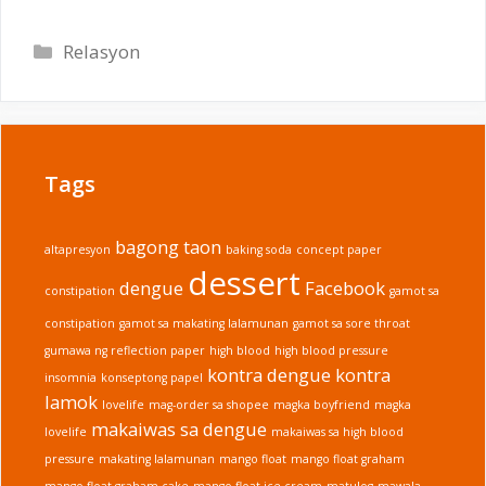
Categories
Relasyon
Tags
bagong taon
altapresyon
baking soda
concept paper
dessert
dengue
Facebook
constipation
gamot sa
constipation
gamot sa makating lalamunan
gamot sa sore throat
gumawa ng reflection paper
high blood
high blood pressure
kontra dengue
kontra
insomnia
konseptong papel
lamok
lovelife
mag-order sa shopee
magka boyfriend
magka
makaiwas sa dengue
lovelife
makaiwas sa high blood
pressure
makating lalamunan
mango float
mango float graham