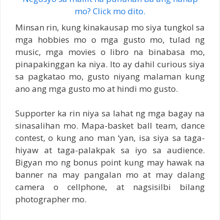
mo? Click mo dito.
Minsan rin, kung kinakausap mo siya tungkol sa
mga hobbies mo o mga gusto mo, tulad ng
music, mga movies o libro na binabasa mo,
pinapakinggan ka niya. Ito ay dahil curious siya
sa pagkatao mo, gusto niyang malaman kung
ano ang mga gusto mo at hindi mo gusto.
Supporter ka rin niya sa lahat ng mga bagay na
sinasalihan mo. Mapa-basket ball team, dance
contest, o kung ano man ‘yan, isa siya sa taga-
hiyaw at taga-palakpak sa iyo sa audience.
Bigyan mo ng bonus point kung may hawak na
banner na may pangalan mo at may dalang
camera o cellphone, at nagsisilbi bilang
photographer mo.