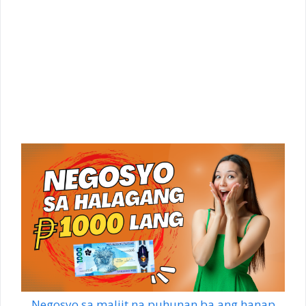
Negosyo sa maliit na puhunan ba ang hanap