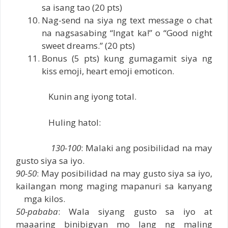
sa isang tao (20 pts)
Nag-send na siya ng text message o chat
na nagsasabing “Ingat ka!” o “Good night
sweet dreams.” (20 pts)
Bonus (5 pts) kung gumagamit siya ng
kiss emoji, heart emoji emoticon.
Kunin ang iyong total.
Huling hatol:
130-100
: Malaki ang posibilidad na may
gusto siya sa iyo.
90-50
: May posibilidad na may gusto siya sa iyo,
kailangan mong maging mapanuri sa kanyang
mga kilos.
50-pababa
: Wala siyang gusto sa iyo at
maaaring binibigyan mo lang ng maling