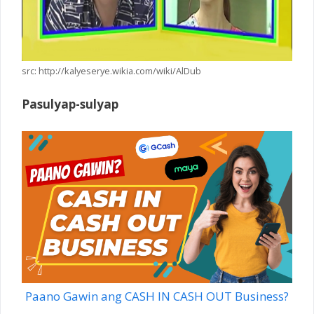
src: http://kalyeserye.wikia.com/wiki/AlDub
Pasulyap-sulyap
Paano Gawin ang CASH IN CASH OUT Business?