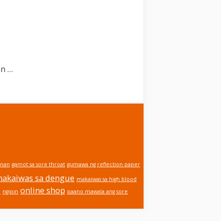
an …
unan
gamot sa sore throat
gumawa ng reflection paper
akaiwas sa dengue
makaiwas sa high blood
online shop
a
ngipin
paano mawala ang sore