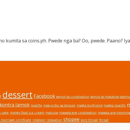
 kumita sa coins.ph. Pwede nga ba? Oo, pwede. Paano? Iy
dessert
e
Facebook
gamot sa constipation
gamot sa makating lalam
kontra lamok
m
lovelife
mag-order sa shopee
magka boyfriend
magka lovelife
m cake
mango float ice cream
matulog
mawala ang constipation
mawala ang insomni
shopee
 marriage certificate
relasyon
relaxation
sore throat
throat