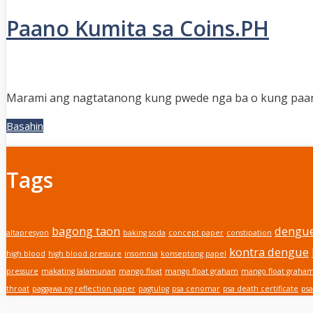
Paano Kumita sa Coins.PH
Marami ang nagtatanong kung pwede nga ba o kung paano
Paano
Basahin
Kumita
sa
Coins.PH
Tags
bagong taon
dengu
altapresyon
baking soda
concept paper
constipation
kontra dengue
high blood
high blood pressure
insomnia
konseptong papel
pressure
makating lalamunan
mango float
mango float graham
mango float graha
throat
paggawa ng reflection paper
pagtulog
psa cenomar
psa death certificate
psa