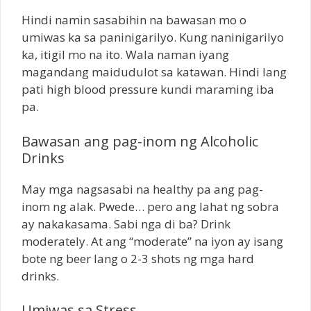
Hindi namin sasabihin na bawasan mo o
umiwas ka sa paninigarilyo. Kung naninigarilyo
ka, itigil mo na ito. Wala naman iyang
magandang maidudulot sa katawan. Hindi lang
pati high blood pressure kundi maraming iba
pa.
Bawasan ang pag-inom ng Alcoholic
Drinks
May mga nagsasabi na healthy pa ang pag-
inom ng alak. Pwede… pero ang lahat ng sobra
ay nakakasama. Sabi nga di ba? Drink
moderately. At ang “moderate” na iyon ay isang
bote ng beer lang o 2-3 shots ng mga hard
drinks.
Umiwas sa Stress