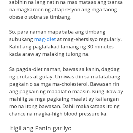
sabihin na lang natin na mas mataas ang tsansa
na magkaroon ng altapresyon ang mga taong
obese o sobra sa timbang.
So, para naman mapababa ang timbang,
subukang
mag-diet
at mag-ehersisyo regularly.
Kahit ang paglalakad lamang ng 30 minutes
kada araw ay malaking tulong na.
Sa pagda-diet naman, bawas sa kanin, dagdag
ng prutas at gulay. Umiwas din sa matatabang
pagkain o sa mga ma-cholesterol. Bawasan rin
ang pagkain ng maaalat o maasin. Kung ikaw ay
mahilig sa mga pagkaing maalat ay kailangan
mo na itong bawasan. Dahil makakataas ito ng
chance na magka-high blood pressure ka.
Itigil ang Paninigarilyo