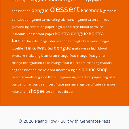
dessert
dengue
Facebook
constipation
gamot sa
constipation
gamot sa makating lalamunan
gamot sa sore throat
gumawa ng reflection paper
high blood
high blood pressure
kontra dengue
kontra
insomnia
konseptong papel
lamok
lovelife
mag-order sa shopee
magka boyfriend
magka
makaiwas sa dengue
lovelife
makaiwas sa high blood
pressure
makating lalamunan
mango float
mango float graham
mango float graham cake
mango float ice cream
matulog
mawala
online shop
ang constipation
mawala ang insomnia
ngipin
paano mawala ang sore throat
paggawa ng reflection paper
pagtulog
psa cenomar
psa death certificate
psa marriage certificate
relasyon
shopee
relaxation
sore throat
throat
© 2026 PaanoHow
• Built with
GeneratePress