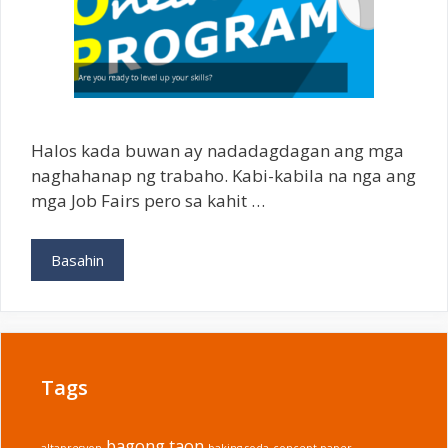
Halos kada buwan ay nadadagdagan ang mga
naghahanap ng trabaho. Kabi-kabila na nga ang
mga Job Fairs pero sa kahit …
Paano
Basahin
Mag-
enroll
sa
TESDA
FREE
Tags
Online
Courses
bagong taon
altapresyon
baking soda
concept paper