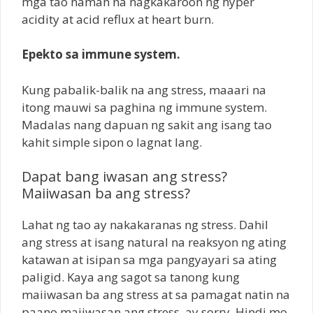
mga tao naman na nagkakaroon ng hyper
acidity at acid reflux at heart burn.
Epekto sa immune system.
Kung pabalik-balik na ang stress, maaari na
itong mauwi sa paghina ng immune system.
Madalas nang dapuan ng sakit ang isang tao
kahit simple sipon o lagnat lang.
Dapat bang iwasan ang stress?
Maiiwasan ba ang stress?
Lahat ng tao ay nakakaranas ng stress. Dahil
ang stress at isang natural na reaksyon ng ating
katawan at isipan sa mga pangyayari sa ating
paligid. Kaya ang sagot sa tanong kung
maiiwasan ba ang stress at sa pamagat natin na
paano maiiwasan ang stress, ay sorry. Hindi mo