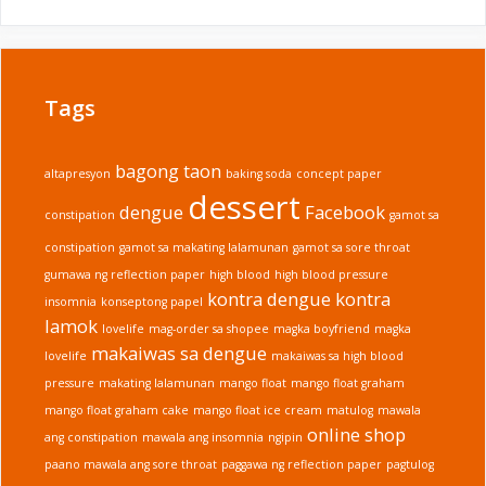
Tags
bagong taon
altapresyon
baking soda
concept paper
dessert
dengue
Facebook
constipation
gamot sa
constipation
gamot sa makating lalamunan
gamot sa sore throat
gumawa ng reflection paper
high blood
high blood pressure
kontra dengue
kontra
insomnia
konseptong papel
lamok
lovelife
mag-order sa shopee
magka boyfriend
magka
makaiwas sa dengue
lovelife
makaiwas sa high blood
pressure
makating lalamunan
mango float
mango float graham
mango float graham cake
mango float ice cream
matulog
mawala
online shop
ang constipation
mawala ang insomnia
ngipin
paano mawala ang sore throat
paggawa ng reflection paper
pagtulog