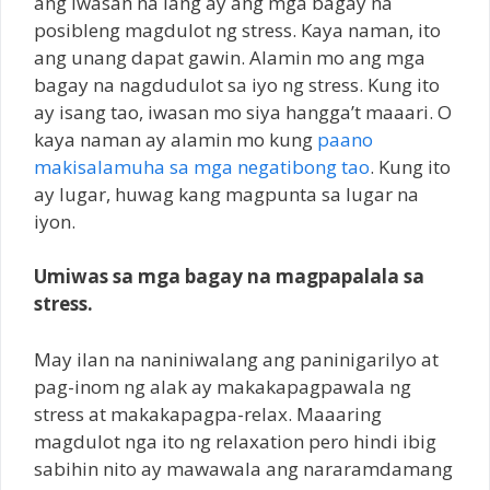
ang iwasan na lang ay ang mga bagay na
posibleng magdulot ng stress. Kaya naman, ito
ang unang dapat gawin. Alamin mo ang mga
bagay na nagdudulot sa iyo ng stress. Kung ito
ay isang tao, iwasan mo siya hangga’t maaari. O
kaya naman ay alamin mo kung
paano
makisalamuha sa mga negatibong tao
. Kung ito
ay lugar, huwag kang magpunta sa lugar na
iyon.
Umiwas sa mga bagay na magpapalala sa
stress.
May ilan na naniniwalang ang paninigarilyo at
pag-inom ng alak ay makakapagpawala ng
stress at makakapagpa-relax. Maaaring
magdulot nga ito ng relaxation pero hindi ibig
sabihin nito ay mawawala ang nararamdamang