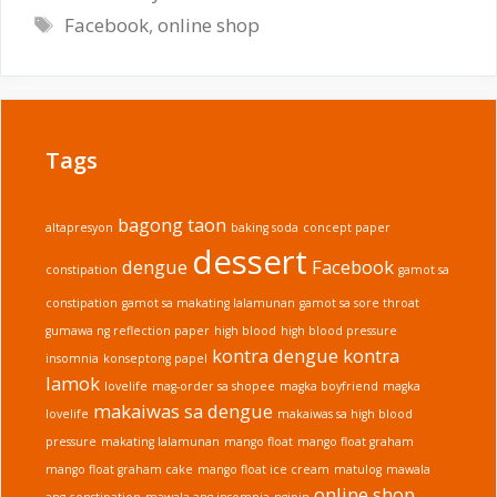
Tags
Facebook
,
online shop
Tags
bagong taon
altapresyon
baking soda
concept paper
dessert
dengue
Facebook
constipation
gamot sa
constipation
gamot sa makating lalamunan
gamot sa sore throat
gumawa ng reflection paper
high blood
high blood pressure
kontra dengue
kontra
insomnia
konseptong papel
lamok
lovelife
mag-order sa shopee
magka boyfriend
magka
makaiwas sa dengue
lovelife
makaiwas sa high blood
pressure
makating lalamunan
mango float
mango float graham
mango float graham cake
mango float ice cream
matulog
mawala
online shop