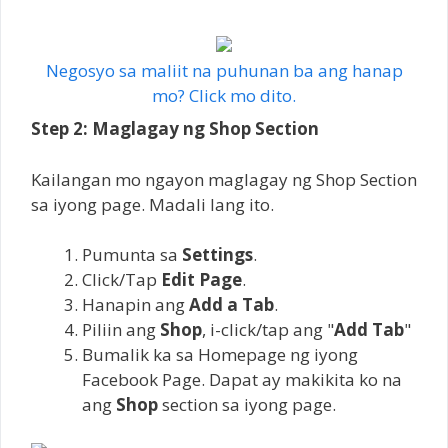
Negosyo sa maliit na puhunan ba ang hanap
mo? Click mo dito.
Step 2: Maglagay ng Shop Section
Kailangan mo ngayon maglagay ng Shop Section
sa iyong page. Madali lang ito.
Pumunta sa
Settings
.
Click/Tap
Edit Page
.
Hanapin ang
Add a Tab
.
Piliin ang
Shop
, i-click/tap ang "
Add Tab
"
Bumalik ka sa Homepage ng iyong
Facebook Page. Dapat ay makikita ko na
ang
Shop
section sa iyong page.