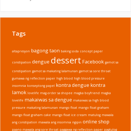
Tags
bagong taon
altapresyon
baking soda
concept paper
dessert
dengue
Facebook
constipation
gamot sa
constipation
gamot sa makating lalamunan
gamot sa sore throat
gumawa ng reflection paper
high blood
high blood pressure
kontra dengue
kontra
insomnia
konseptong papel
lamok
lovelife
mag-order sa shopee
magka boyfriend
magka
makaiwas sa dengue
lovelife
makaiwas sa high blood
pressure
makating lalamunan
mango float
mango float graham
mango float graham cake
mango float ice cream
matulog
mawala
online shop
ang constipation
mawala ang insomnia
ngipin
paano mawala ang sore throat
paggawa ng reflection paper
pagtulog